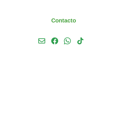
Contacto
COTIZACIONES / INFORMACION 
+(52) 993 684 5932
contacto@mexotropia.com
© 2022. All rights reserved.
Oficinas: Col. Capulines, Mexquitic. San 
Luis Potosí. 
Naves Industriales:  Col. La estrella. La 
angostura, Maravillas, S.L.P. San Luis 
Potosí
Blvd. Adolfo Lopez Mateo CP.86650. 