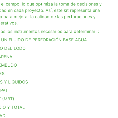
 el campo, lo que optimiza la toma de decisiones y
dad en cada proyecto. Así, este kit representa una
va para mejorar la calidad de las perforaciones y
erativos.
dos los instrumentos necesarios para determinar :
E UN FLUIDO DE PERFORACIÓN BASE AGUA
SO DEL LODO
ARENA
 EMBUDO
ES
S Y LIQUIDOS
 APAT
T (MBT)
CIO Y TOTAL
DAD