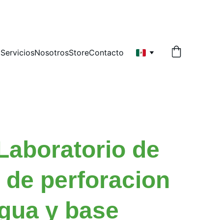
   
o
Servicios
Nosotros
Store
Contacto
 Laboratorio de
s de perforacion
gua y base