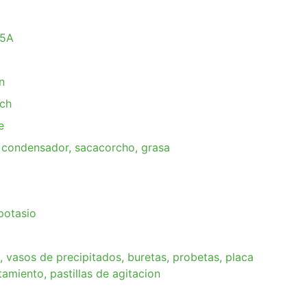
35A
n
rch
e
, condensador, sacacorcho, grasa
potasio
s, vasos de precipitados, buretas, probetas, placa
tamiento, pastillas de agitacion