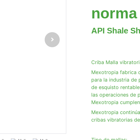
norma
API Shale S
Criba Malla vibrator
Mexotropia fabrica c
para la industria de
de esquisto rentable
las operaciones de p
Mexotropia cumplen 
Mexotropia continúa 
cribas vibratorias de
Tipo de mallas: