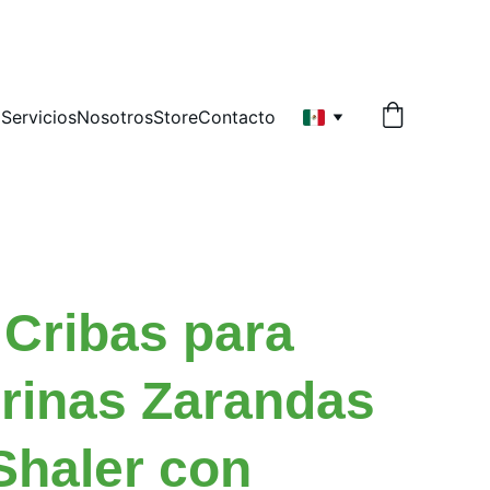
   
o
Servicios
Nosotros
Store
Contacto
 Cribas para
rinas Zarandas
Shaler con